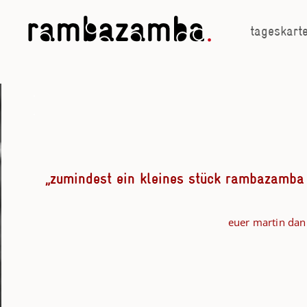
tageskart
.
.
„zumindest ein kleines stück rambazamba
euer martin d