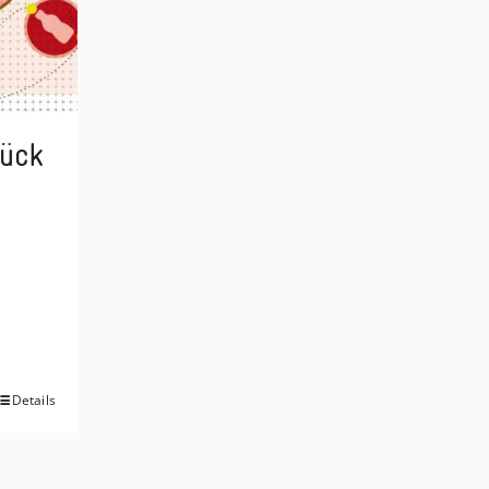
tück
Details